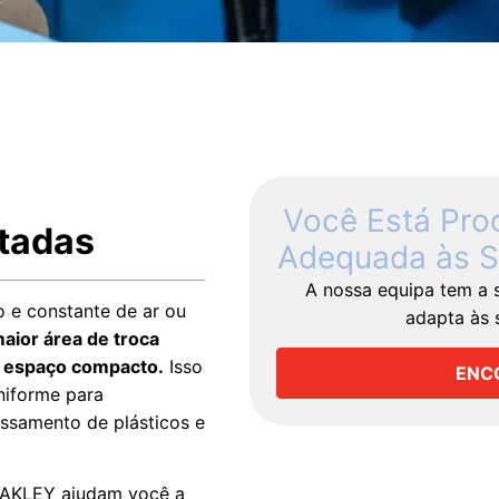
Você Está Pro
etadas
Adequada às S
A nossa equipa tem a 
 e constante de ar ou
adapta às 
maior área de troca
um espaço compacto.
Isso
ENC
niforme para
ssamento de plásticos e
 OAKLEY ajudam você a