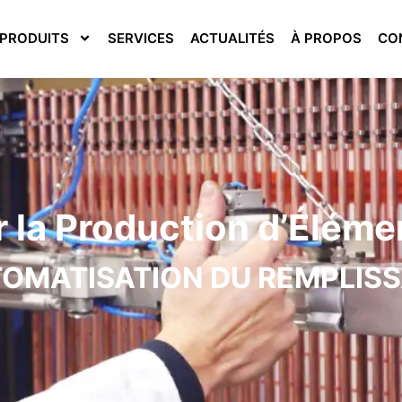
PRODUITS
SERVICES
ACTUALITÉS
À PROPOS
CO
 la Production d’Éléme
OMATISATION DU REMPLIS