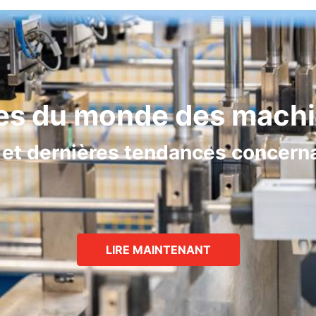
es du monde des mach
 et dernières tendances concerna
LIRE MAINTENANT