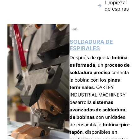
Limpieza
de espiras
SOLDADURA DE
ESPIRALES
Después de que la
bobina
es formada
, un
proceso de
soldadura preciso
conecta
la bobina con los
pines
terminales
. OAKLEY
INDUSTRIAL MACHINERY
desarrolla
sistemas
avanzados de soldadura
de bobinas
con unidades
de ensamblaje
bobina–pin–
tapón
, disponibles en