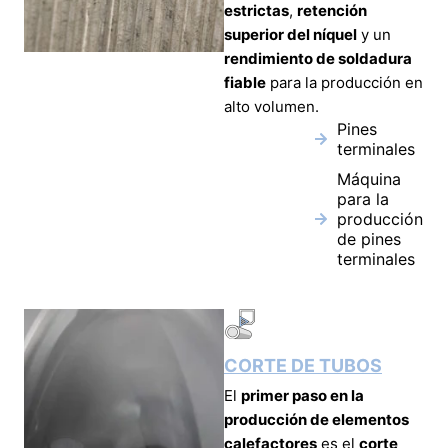
estrictas
,
retención
superior del níquel
y un
rendimiento de soldadura
fiable
para la producción en
alto volumen.
Pines
terminales
Máquina
para la
producción
de pines
terminales
CORTE DE TUBOS
El
primer paso en la
producción de elementos
calefactores
es el
corte