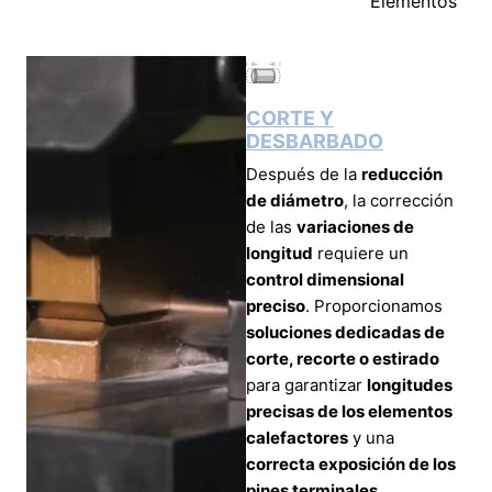
Elementos
CORTE Y
DESBARBADO
Después de la
reducción
de diámetro
, la corrección
de las
variaciones de
longitud
requiere un
control dimensional
preciso
. Proporcionamos
soluciones dedicadas de
corte, recorte o estirado
para garantizar
longitudes
precisas de los elementos
calefactores
y una
correcta exposición de los
pines terminales
,