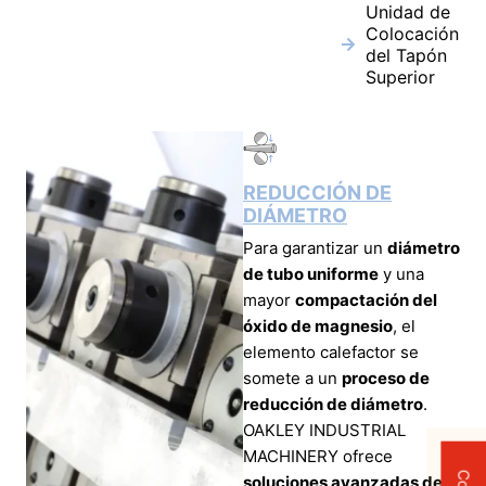
Unidad de
Colocación
del Tapón
Superior
REDUCCIÓN DE
DIÁMETRO
Para garantizar un
diámetro
de tubo uniforme
y una
mayor
compactación del
óxido de magnesio
, el
elemento calefactor se
somete a un
proceso de
reducción de diámetro
.
OAKLEY INDUSTRIAL
MACHINERY ofrece
soluciones avanzadas de