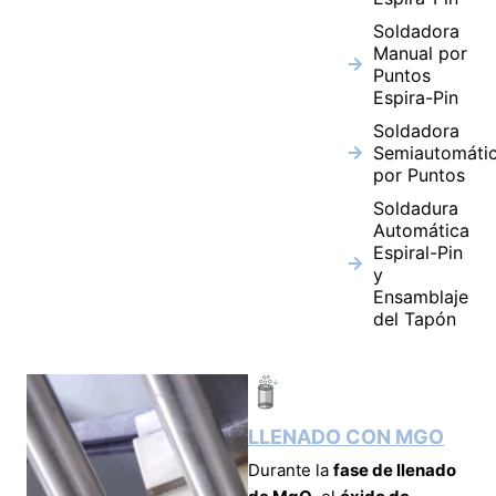
Soldadora
Manual por
Puntos
Espira-Pin
Soldadora
Semiautomáti
por Puntos
Soldadura
Automática
Espiral-Pin
y
Ensamblaje
del Tapón
LLENADO CON MGO
Durante la
fase de llenado