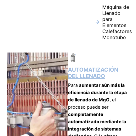
Máquina de
Llenado
para
Elementos
Calefactores
Monotubo
AUTOMATIZACIÓN
DEL LLENADO
Para
aumentar aún más la
eficiencia durante la etapa
de llenado de MgO
, el
proceso puede ser
completamente
automatizado mediante la
integración de sistemas