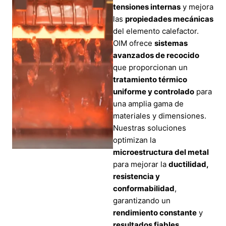
tensiones internas
y mejora
las
propiedades mecánicas
del elemento calefactor.
OIM ofrece
sistemas
avanzados de recocido
que proporcionan un
tratamiento térmico
uniforme y controlado
para
una amplia gama de
materiales y dimensiones.
Nuestras soluciones
optimizan la
microestructura del metal
para mejorar la
ductilidad,
resistencia y
conformabilidad
,
garantizando un
rendimiento constante
y
resultados fiables
.