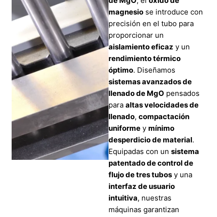
de MgO
, el
óxido de
magnesio
se introduce con
precisión en el tubo para
proporcionar un
aislamiento eficaz
y un
rendimiento térmico
óptimo
. Diseñamos
sistemas avanzados de
llenado de MgO
pensados
para
altas velocidades de
llenado
,
compactación
uniforme
y
mínimo
desperdicio de material
.
Equipadas con un
sistema
patentado de control de
flujo de tres tubos
y una
interfaz de usuario
intuitiva
, nuestras
máquinas garantizan