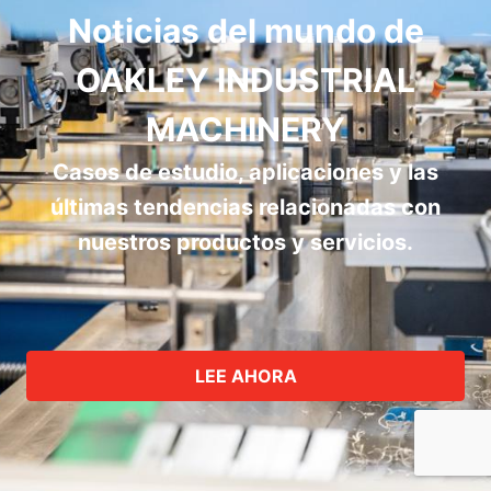
Noticias del mundo de
OAKLEY INDUSTRIAL
MACHINERY
Casos de estudio, aplicaciones y las
últimas tendencias relacionadas con
nuestros productos y servicios.
LEE AHORA