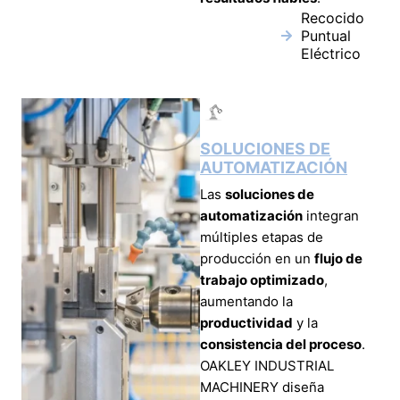
Recocido
Puntual
Eléctrico
SOLUCIONES DE
AUTOMATIZACIÓN
Las
soluciones de
automatización
integran
múltiples etapas de
producción en un
flujo de
trabajo optimizado
,
aumentando la
productividad
y la
consistencia del proceso
.
OAKLEY INDUSTRIAL
MACHINERY diseña