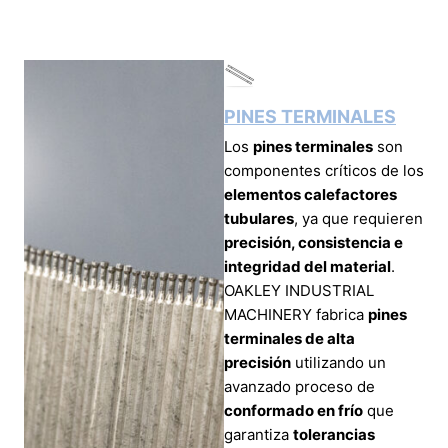
PINES TERMINALES
Los
pines terminales
son
componentes críticos de los
elementos calefactores
tubulares
, ya que requieren
precisión, consistencia e
integridad del material
.
OAKLEY INDUSTRIAL
MACHINERY fabrica
pines
terminales de alta
precisión
utilizando un
avanzado proceso de
conformado en frío
que
garantiza
tolerancias